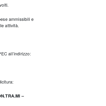
olti.
pese ammissibili e
e attività.
EC all’indirizzo:
icitura:
CON.TRA.MI –