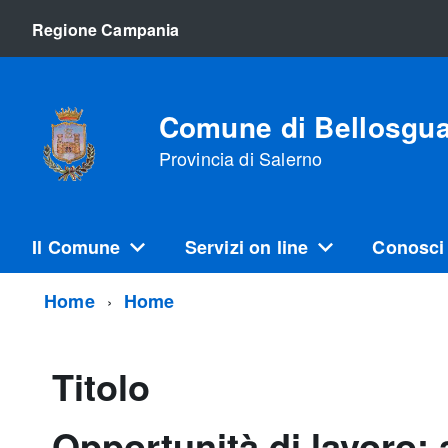
Regione Campania
Comune di Bellosgu
Provincia di Salerno
Il Comune
Servizi on line
Conosci
Home
Home
Titolo
Opportunità di lavoro: 