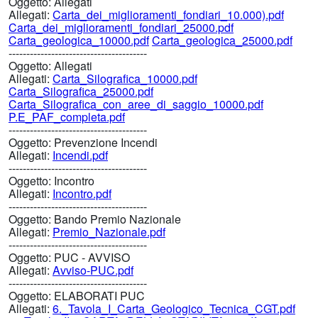
Oggetto:
Allegati
Allegati:
Carta_dei_miglioramenti_fondiari_10.000).pdf
Carta_dei_miglioramenti_fondiari_25000.pdf
Carta_geologica_10000.pdf
Carta_geologica_25000.pdf
---------------------------------------
Oggetto:
Allegati
Allegati:
Carta_Silografica_10000.pdf
Carta_Silografica_25000.pdf
Carta_Silografica_con_aree_di_saggio_10000.pdf
P.E_PAF_completa.pdf
---------------------------------------
Oggetto:
Prevenzione Incendi
Allegati:
Incendi.pdf
---------------------------------------
Oggetto:
Incontro
Allegati:
Incontro.pdf
---------------------------------------
Oggetto:
Bando Premio Nazionale
Allegati:
Premio_Nazionale.pdf
---------------------------------------
Oggetto:
PUC - AVVISO
Allegati:
Avviso-PUC.pdf
---------------------------------------
Oggetto:
ELABORATI PUC
Allegati:
6._Tavola_I_Carta_Geologico_Tecnica_CGT.pdf