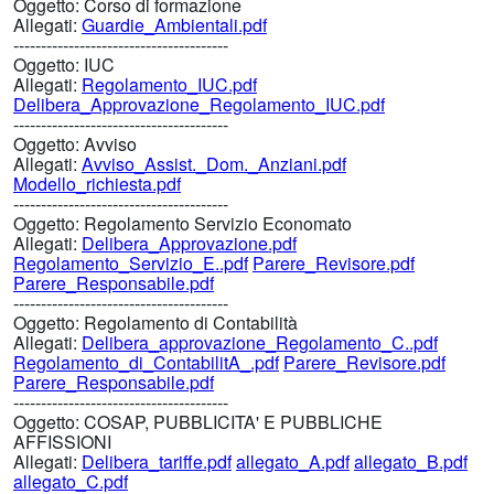
Oggetto:
Corso di formazione
Allegati:
Guardie_Ambientali.pdf
---------------------------------------
Oggetto:
IUC
Allegati:
Regolamento_IUC.pdf
Delibera_Approvazione_Regolamento_IUC.pdf
---------------------------------------
Oggetto:
Avviso
Allegati:
Avviso_Assist._Dom._Anziani.pdf
Modello_richiesta.pdf
---------------------------------------
Oggetto:
Regolamento Servizio Economato
Allegati:
Delibera_Approvazione.pdf
Regolamento_Servizio_E..pdf
Parere_Revisore.pdf
Parere_Responsabile.pdf
---------------------------------------
Oggetto:
Regolamento di Contabilità
Allegati:
Delibera_approvazione_Regolamento_C..pdf
Regolamento_di_ContabilitA_.pdf
Parere_Revisore.pdf
Parere_Responsabile.pdf
---------------------------------------
Oggetto:
COSAP, PUBBLICITA' E PUBBLICHE
AFFISSIONI
Allegati:
Delibera_tariffe.pdf
allegato_A.pdf
allegato_B.pdf
allegato_C.pdf