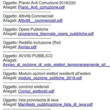
Oggetto:
Pianto Anti Corruzione 2018/220
Allegati:
Piano_Anti_corruzione.pdf
---------------------------------------
Oggetto:
Attività Commerciali
Allegati:
AttivitA__commerciali.pdf
---------------------------------------
Oggetto:
Opere Pubbliche
Allegati:
programma_triennale_opere_pubbliche.pdf
---------------------------------------
Oggetto:
Reddito Inclusione (ReI)
Allegati:
Avviso.pdf
---------------------------------------
Oggetto:
AVVISI PUBBLICO
Allegati:
Avviso_di_opzione_di_voto_elettori_temporaneamente_all__
---------------------------------------
Oggetto:
Modulo opzioni elettori residenti all'estero
Allegati:
modulo_opzione_politiche_2018.pdf
---------------------------------------
Oggetto:
cominizi elettorali
Allegati:
Comizi_elettorali.pdf
---------------------------------------
Oggetto:
lista provvisoria di leva
Allegati:
Manifesto_pubblicazione_lista_di_leva.pdf
---------------------------------------