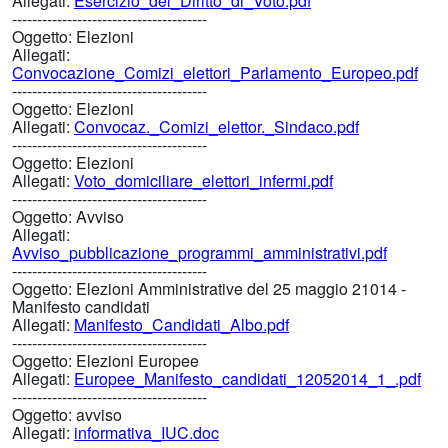
Allegati:
Esercizio_del_Diritto_di_Voto.pdf
---------------------------------------
Oggetto:
Elezioni
Allegati:
Convocazione_Comizi_elettori_Parlamento_Europeo.pdf
---------------------------------------
Oggetto:
Elezioni
Allegati:
Convocaz._Comizi_elettor._Sindaco.pdf
---------------------------------------
Oggetto:
Elezioni
Allegati:
Voto_domiciliare_elettori_infermi.pdf
---------------------------------------
Oggetto:
Avviso
Allegati:
Avviso_pubblicazione_programmi_amministrativi.pdf
---------------------------------------
Oggetto:
Elezioni Amministrative del 25 maggio 21014 -
Manifesto candidati
Allegati:
Manifesto_Candidati_Albo.pdf
---------------------------------------
Oggetto:
Elezioni Europee
Allegati:
Europee_Manifesto_candidati_12052014_1_.pdf
---------------------------------------
Oggetto:
avviso
Allegati:
informativa_IUC.doc