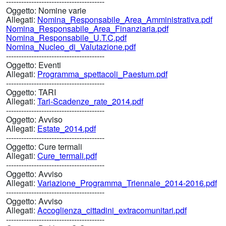
---------------------------------------
Oggetto:
Nomine varie
Allegati:
Nomina_Responsabile_Area_Amministrativa.pdf
Nomina_Responsabile_Area_Finanziaria.pdf
Nomina_Responsabile_U.T.C.pdf
Nomina_Nucleo_di_Valutazione.pdf
---------------------------------------
Oggetto:
Eventi
Allegati:
Programma_spettacoli_Paestum.pdf
---------------------------------------
Oggetto:
TARI
Allegati:
Tari-Scadenze_rate_2014.pdf
---------------------------------------
Oggetto:
Avviso
Allegati:
Estate_2014.pdf
---------------------------------------
Oggetto:
Cure termali
Allegati:
Cure_termali.pdf
---------------------------------------
Oggetto:
Avviso
Allegati:
Variazione_Programma_Triennale_2014-2016.pdf
---------------------------------------
Oggetto:
Avviso
Allegati:
Accoglienza_cittadini_extracomunitari.pdf
---------------------------------------