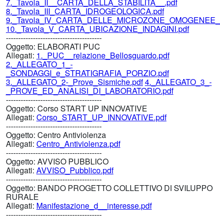
7._Tavola_II__CARTA_DELLA_STABILITA__.pdf
8._Tavola_III_CARTA_IDROGEOLOGICA.pdf
9._Tavola_IV_CARTA_DELLE_MICROZONE_OMOGENEE_
10._Tavola_V_CARTA_UBICAZIONE_INDAGINI.pdf
---------------------------------------
Oggetto:
ELABORATI PUC
Allegati:
1._PUC__relazione_Bellosguardo.pdf
2._ALLEGATO_1_-
_SONDAGGI_e_STRATIGRAFIA_PORZIO.pdf
3._ALLEGATO_2-_Prove_Sismiche.pdf
4._ALLEGATO_3_-
_PROVE_ED_ANALISI_DI_LABORATORIO.pdf
---------------------------------------
Oggetto:
Corso START UP INNOVATIVE
Allegati:
Corso_START_UP_INNOVATIVE.pdf
---------------------------------------
Oggetto:
Centro Antiviolenza
Allegati:
Centro_Antiviolenza.pdf
---------------------------------------
Oggetto:
AVVISO PUBBLICO
Allegati:
AVVISO_Pubblico.pdf
---------------------------------------
Oggetto:
BANDO PROGETTO COLLETTIVO DI SVILUPPO
RURALE
Allegati:
Manifestazione_d__interesse.pdf
---------------------------------------