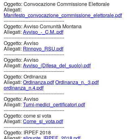
Oggetto:
Convocazione Commissione Elettorale
Allegati:
Manifesto_convocazione_commissione_elettorale.pdf
---------------------------------------
Oggetto:
Avviso Comunità Montana
Allegati:
Avviso_-_C.M..pdf
---------------------------------------
Oggetto:
Avviso
Allegati:
Rinnovo_RSU.pdf
---------------------------------------
Oggetto:
Avviso
Allegati:
Avviso_(Difesa_del_suolo).pdf
---------------------------------------
Oggetto:
Ordinanza
Allegati:
Ordinanza.pdf
Ordinanza_n._3.pdf
ordinanza_n.4.pdf
---------------------------------------
Oggetto:
Avviso
Allegati:
Turni-medici_certificatori.pdf
---------------------------------------
Oggetto:
come si vota
Allegati:
Come_si_vota.pdf
---------------------------------------
Oggetto:
IRPEF 2018
Allegati:
aliquote_IRPEF_2018.pdf