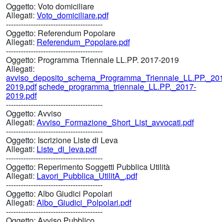
Oggetto:
Voto domiciliare
Allegati:
Voto_domiciliare.pdf
---------------------------------------
Oggetto:
Referendum Popolare
Allegati:
Referendum_Popolare.pdf
---------------------------------------
Oggetto:
Programma Triennale LL.PP. 2017-2019
Allegati:
avviso_deposito_schema_Programma_Triennale_LL.PP._20
2019.pdf
schede_programma_triennale_LL.PP._2017-
2019.pdf
---------------------------------------
Oggetto:
Avviso
Allegati:
Avviso_Formazione_Short_List_avvocati.pdf
---------------------------------------
Oggetto:
Iscrizione Liste di Leva
Allegati:
Liste_di_leva.pdf
---------------------------------------
Oggetto:
Reperimento Soggetti Pubblica Utilità
Allegati:
Lavori_Pubblica_UtilitA_.pdf
---------------------------------------
Oggetto:
Albo Giudici Popolari
Allegati:
Albo_Giudici_Polpolari.pdf
---------------------------------------
Oggetto:
Avviso Pubblico