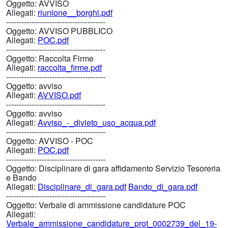
Oggetto:
AVVISO
Allegati:
riunione__borghi.pdf
---------------------------------------
Oggetto:
AVVISO PUBBLICO
Allegati:
POC.pdf
---------------------------------------
Oggetto:
Raccolta Firme
Allegati:
raccolta_firme.pdf
---------------------------------------
Oggetto:
avviso
Allegati:
AVVISO.pdf
---------------------------------------
Oggetto:
avviso
Allegati:
Avviso_-_divieto_uso_acqua.pdf
---------------------------------------
Oggetto:
AVVISO - POC
Allegati:
POC.pdf
---------------------------------------
Oggetto:
Disciplinare di gara affidamento Servizio Tesoreria
e Bando
Allegati:
Disciplinare_di_gara.pdf
Bando_di_gara.pdf
---------------------------------------
Oggetto:
Verbale di ammissione candidature POC
Allegati:
Verbale_ammissione_candidature_prot_0002739_del_19-