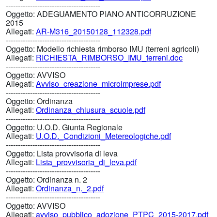
---------------------------------------
Oggetto:
ADEGUAMENTO PIANO ANTICORRUZIONE
2015
Allegati:
AR-M316_20150128_112328.pdf
---------------------------------------
Oggetto:
Modello richiesta rimborso IMU (terreni agricoli)
Allegati:
RICHIESTA_RIMBORSO_IMU_terreni.doc
---------------------------------------
Oggetto:
AVVISO
Allegati:
Avviso_creazione_microimprese.pdf
---------------------------------------
Oggetto:
Ordinanza
Allegati:
Ordinanza_chiusura_scuole.pdf
---------------------------------------
Oggetto:
U.O.D. Giunta Regionale
Allegati:
U.O.D._Condizioni_Metereologiche.pdf
---------------------------------------
Oggetto:
Lista provvisoria di leva
Allegati:
Lista_provvisoria_di_leva.pdf
---------------------------------------
Oggetto:
Ordinanza n. 2
Allegati:
Ordinanza_n._2.pdf
---------------------------------------
Oggetto:
AVVISO
Allegati:
avviso_pubblico_adozione_PTPC_2015-2017.pdf