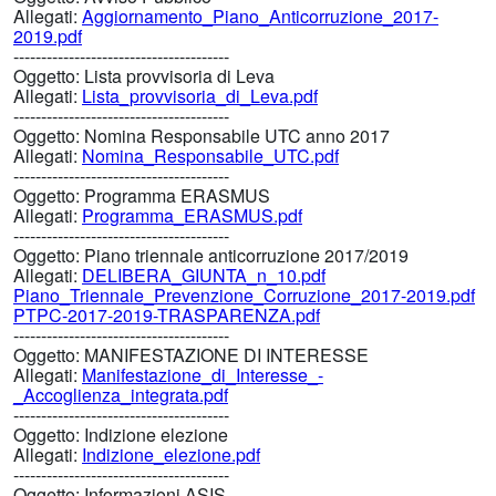
Allegati:
Aggiornamento_Piano_Anticorruzione_2017-
2019.pdf
---------------------------------------
Oggetto:
Lista provvisoria di Leva
Allegati:
Lista_provvisoria_di_Leva.pdf
---------------------------------------
Oggetto:
Nomina Responsabile UTC anno 2017
Allegati:
Nomina_Responsabile_UTC.pdf
---------------------------------------
Oggetto:
Programma ERASMUS
Allegati:
Programma_ERASMUS.pdf
---------------------------------------
Oggetto:
Piano triennale anticorruzione 2017/2019
Allegati:
DELIBERA_GIUNTA_n_10.pdf
Piano_Triennale_Prevenzione_Corruzione_2017-2019.pdf
PTPC-2017-2019-TRASPARENZA.pdf
---------------------------------------
Oggetto:
MANIFESTAZIONE DI INTERESSE
Allegati:
Manifestazione_di_Interesse_-
_Accoglienza_integrata.pdf
---------------------------------------
Oggetto:
Indizione elezione
Allegati:
Indizione_elezione.pdf
---------------------------------------
Oggetto:
Informazioni ASIS