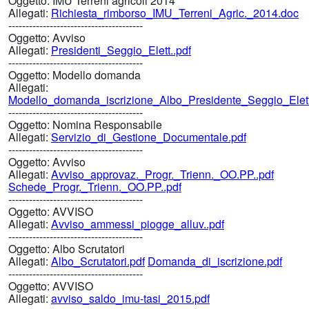
Oggetto:
IMU Terreni agricoli 2014
Allegati:
Richiesta_rimborso_IMU_Terreni_Agric._2014.doc
---------------------------------------
Oggetto:
Avviso
Allegati:
Presidenti_Seggio_Elett..pdf
---------------------------------------
Oggetto:
Modello domanda
Allegati:
Modello_domanda_iscrizione_Albo_Presidente_Seggio_Elett
---------------------------------------
Oggetto:
Nomina Responsabile
Allegati:
Servizio_di_Gestione_Documentale.pdf
---------------------------------------
Oggetto:
Avviso
Allegati:
Avviso_approvaz._Progr._Trienn._OO.PP..pdf
Schede_Progr._Trienn._OO.PP..pdf
---------------------------------------
Oggetto:
AVVISO
Allegati:
Avviso_ammessi_piogge_alluv..pdf
---------------------------------------
Oggetto:
Albo Scrutatori
Allegati:
Albo_Scrutatori.pdf
Domanda_di_iscrizione.pdf
---------------------------------------
Oggetto:
AVVISO
Allegati:
avviso_saldo_imu-tasi_2015.pdf