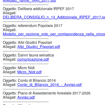
Allegato_Tariffe_TARI_2017.pdf
---------------------------------------
Oggetto:
Delibera addizionale IRPEF 2017
Allegati:
DELIBERA_CONSIGLIO_n_13_Addizionale_IRPEF_2017.p
---------------------------------------
Oggetto:
referendum Popolare 2017
Allegati:
Modello_per_opzione_voto_per_corrispondenza_nella_circos
---------------------------------------
Oggetto:
Albi Giudici Popolari
Allegati:
Albi_Giudici_Popolari.pdf
---------------------------------------
Oggetto:
Danni fauna selvatica
Allegati:
comunicazione.pdf
---------------------------------------
Oggetto:
Micro Nidi
Allegati:
Micro_Nidi.pdf
---------------------------------------
Oggetto:
Conto di Bilancio 2016
Allegati:
Conto_di_Bilancio_2016_-_Avviso.pdf
---------------------------------------
Oggetto:
Piano di Assestamento forestale 2017-2026
Allegati:
Avviso.pdf
---------------------------------------