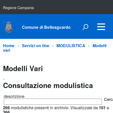
Regione Campania
Comune di Bellosguardo
Home
Servizi on line
MODULISTICA
Modelli
vari
Modelli Vari
-
Consultazione modulistica
descrizione
Cerc
266
modulistiche presenti in archivio. Visualizzate da
101
a
366