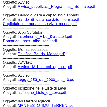
Oggetto:
Avviso
Allegati:
Avviso_pubblicaz._Programma_Triennale.pdf
---------------------------------------
Oggetto:
Bando di gara e capitolato d'appalto
Allegati:
Bando_di_gara_servizio_mensa.pdf
Capitolato_d__appalto_servizio_mensa.pdf
---------------------------------------
Oggetto:
Albo Scrutatori
Allegati:
Inserimento_Albo_Scrutatori.pdf
Domanda_inser._albo_scrut.pdf
---------------------------------------
Oggetto:
Mensa scolastica
Allegati:
Rettifica_Bando_Mensa.pdf
---------------------------------------
Oggetto:
AVVISO
Allegati:
Avviso_IMU_terreni_agricoli.pdf
---------------------------------------
Oggetto:
Avviso
Allegati:
Legge_353_del_2000_art._10.pdf
---------------------------------------
Oggetto:
Iscrizione nelle Liste di Leva
Allegati:
iscrizione_Liste_di_Leva.pdf
---------------------------------------
Oggetto:
IMU terreni agricoli
Allegati:
MANIFESTO_IMU_TERRENI.pdf