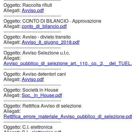
Oggetto:
Raccolta rifiuti
Allegati:
Avviso.pdf
---------------------------------------
Oggetto:
CONTO DI BILANCIO - Approvazione
Allegati:
conto_di_bilancio.pdf
---------------------------------------
Oggetto:
Avviso - divieto transito
Allegati:
Avviso_8_giugno_2018.pdf
---------------------------------------
Oggetto:
Avviso Selezione u.t.c.
Allegati:
Avviso_pubblico_di_selezione_art._110,_co._2,__del_TUEL.
---------------------------------------
Oggetto:
Avviso detentori cani
Allegati:
Avviso.pdf
---------------------------------------
Oggetto:
Società in House
Allegati:
Soc._in_House.pdf
---------------------------------------
Oggetto:
Rettifica Avviso di selezione
Allegati:
Rettifica_errore_materiale_Avviso_pubblico_di_selezione.pd
---------------------------------------
Oggetto:
C.I. elettronica